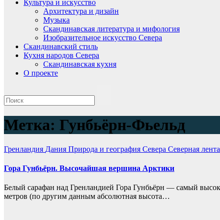
Культура и искусство
Архитектура и дизайн
Музыка
Скандинавская литература и мифология
Изобразительное искусство Севера
Скандинавский стиль
Кухня народов Севера
Скандинавская кухня
О проекте
Метка:
Гунбьёрн-Фьельд
Гренландия
Дания
Природа и география Севера
Северная лента
Гора Гунбьёрн. Высочайшая вершина Арктики
Нет
Белый сарафан над Гренландией Гора Гунбьёрн — самый высоки
комментариев
метров (по другим данным абсолютная высота…