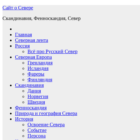
Перейти
Сайт о Севере
к
Скандинавия, Фенноскандия, Север
содержимому
Главная
Северная лента
Россия
Всё про Русский Север
Северная Европа
Гренландия
Исландия
Фареры
Финляндия
Скандинавия
Дания
Норвегия
Швеция
Фенноскандия
Природа и география Севера
История
Освоение Севера
Событие
Персона