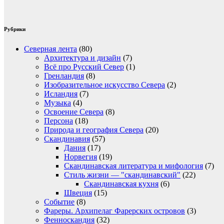
Рубрики
Северная лента
(80)
Архитектура и дизайн
(7)
Всё про Русский Север
(1)
Гренландия
(8)
Изобразительное искусство Севера
(2)
Исландия
(7)
Музыка
(4)
Освоение Севера
(8)
Персона
(18)
Природа и география Севера
(20)
Скандинавия
(57)
Дания
(17)
Норвегия
(19)
Скандинавская литература и мифология
(7)
Стиль жизни — "скандинавский"
(22)
Скандинавская кухня
(6)
Швеция
(15)
Событие
(8)
Фареры. Архипелаг Фарерских островов
(3)
Фенноскандия
(32)