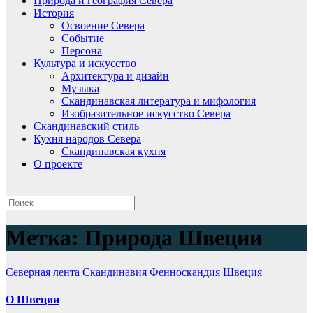
Природа и география Севера
История
Освоение Севера
Событие
Персона
Культура и искусство
Архитектура и дизайн
Музыка
Скандинавская литература и мифология
Изобразительное искусство Севера
Скандинавский стиль
Кухня народов Севера
Скандинавская кухня
О проекте
Метка:
Природа Швеции
Северная лента
Скандинавия
Фенноскандия
Швеция
О Швеции