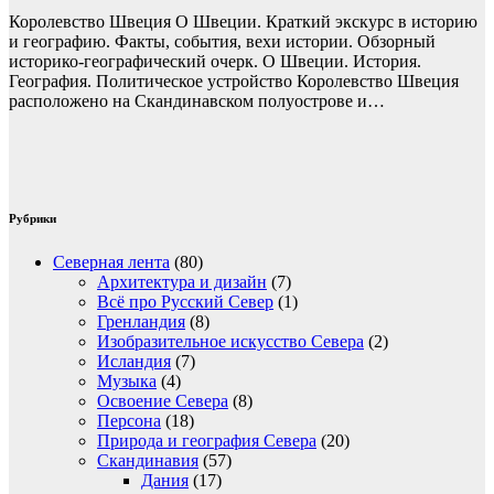
Нет
Королевство Швеция О Швеции. Краткий экскурс в историю
комментариев
и географию. Факты, события, вехи истории. Обзорный
историко-географический очерк. О Швеции. История.
География. Политическое устройство Королевство Швеция
расположено на Скандинавском полуострове и…
Рубрики
Северная лента
(80)
Архитектура и дизайн
(7)
Всё про Русский Север
(1)
Гренландия
(8)
Изобразительное искусство Севера
(2)
Исландия
(7)
Музыка
(4)
Освоение Севера
(8)
Персона
(18)
Природа и география Севера
(20)
Скандинавия
(57)
Дания
(17)