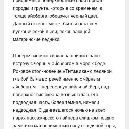
прибрежные поверхностные слои горной
породы и грунта, которые со временем, в
толще айсберга, образуют чёрный цвет.
Данный оттенок может быть и остатком
вулканической пыли, покрывающей
материнские ледники.
Поверья моряков издавна приписывают
встречу с чёрным айсбергом в море к беде.
Роковое столкновение
«Титаника»
с ледяной
глыбой была встречей именно с чёрным
айсбергом – перевернувшийся айсберг, над
поверхностью океана возвышалась его
подводная часть, более тёмная, нежели
надводная. С двигавшегося ночью на всех
парах пассажирского лайнера слишком поздно
заметили малоприметный силуэт ледяной горы,