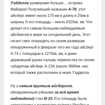
Уэдделла
размерами больше… острова
Майорка! Получивший название
А-76
, этот
айсберг имеет около 170 км в длину и 25км в
ширину. А его площадь – около 4320кв. км. Что
делает его самым большим наблюдаемым
айсбергом в мире на сегодняшний день. Этот
гигант смог опередить по своим размерам
обнаруженный в феврале того же года айсберг
А-74 с площадью в 1270кв. км, и даже
державший ранее пальму первенства по своим
габаритам айсберг А-23А (около 3880кв. км),
который также расположен в море Уэдделла.
Ну а
самым крупным айсбергом
,
обнаруженным учёными
за всё время
наблюдений
стал
B-15.
Его площадь была
сопоставима с размерами острова Ямайка и