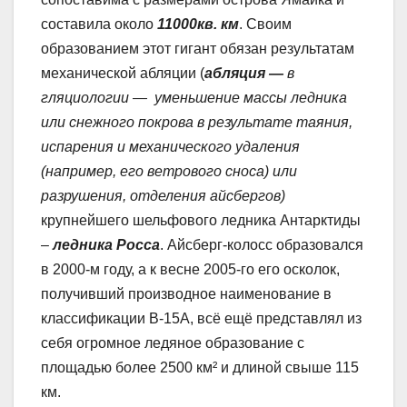
составила около
11000кв. км
. Своим
образованием этот гигант обязан результатам
механической абляции (
абляция —
в
гляциологии — уменьшение массы ледника
или снежного покрова в результате таяния,
испарения и механического удаления
(например, его ветрового сноса) или
разрушения, отделения айсбергов)
крупнейшего шельфового ледника Антарктиды
–
ледника Росса
. Айсберг-колосс образовался
в 2000-м году, а к весне 2005-го его осколок,
получивший производное наименование в
классификации B-15A, всё ещё представлял из
себя огромное ледяное образование с
площадью более 2500 км² и длиной свыше 115
км.