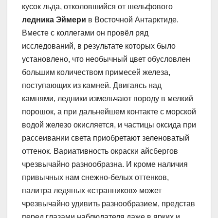
кусок льда, отколовшийся от шельфового
ледника Эймери
в Восточной Антарктиде.
Вместе с коллегами он провёл ряд
исследований, в результате которых было
установлено, что необычный цвет обусловлен
большим количеством примесей железа,
поступающих из камней. Двигаясь над
камнями, ледники измельчают породу в мелкий
порошок, а при дальнейшем контакте с морской
водой железо окисляется, и частицы оксида при
рассеивании света приобретают зеленоватый
оттенок. Вариативность окраски айсбергов
чрезвычайно разнообразна. И кроме наличия
привычных нам снежно-белых оттенков,
палитра ледяных «странников» может
чрезвычайно удивить разнообразием, представ
перед глазами наблюдателя даже в ярких и