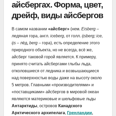
айсбергах. Форма, цвет,
дрейф, виды айсбергов
В самом названии
«айсберг»
(нем.
Eisberg
–
ледяная гора, англ.
iceberg
, от голл.
ijsberg; ice,
ijs
– лёд,
berg
– гора), есть определение этого
природного объекта, но не всегда, всё же,
айсберг таковой горой является. К примеру,
принято считать айсбергами глыбы льда,
отколовшиеся от ледника и возвышающиеся
над поверхностью воды даже на высоту около
5 метров. Главными «производителями» и
«поставщиками» айсбергов в мировой океан
являются материковые и шельфовые льды
Антарктиды
, островов
Канадского
Арктического архипелага
,
Гренландии
,