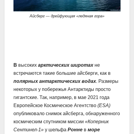
Айсберг — дрейфующая «ледяная гора»
В
высоких
арктических широтах
не
встречаются такие большие айсберги, как в
полярных антарктических водах
. Размеры
некоторых у побережья Антарктиды просто
гигантские. Так, например, в мае 2021 года
Европейское Космическое Агентство
(ЕSA)
опубликовало снимок айсберга, обнаруженного
космическим спутником миссии
«Коперник
Сентинел-1»
у шельфа
Ронне
в
море