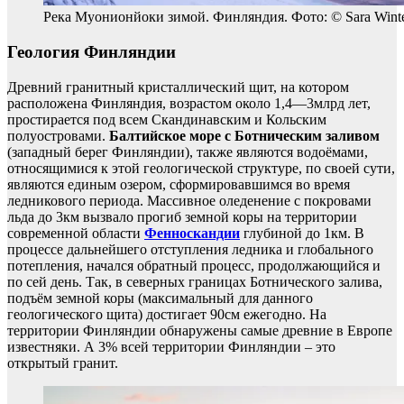
Река Муонионйоки зимой. Финляндия. Фото: © Sara Wint
Геология Финляндии
Древний гранитный кристаллический щит, на котором
расположена Финляндия, возрастом около 1,4—3млрд лет,
простирается под всем Скандинавским и Кольским
полуостровами.
Балтийское море с Ботническим заливом
(западный берег Финляндии), также являются водоёмами,
относящимися к этой геологической структуре, по своей сути,
являются единым озером, сформировавшимся во время
ледникового периода. Массивное оледенение с покровами
льда до 3км вызвало прогиб земной коры на территории
современной области
Фенноскандии
глубиной до 1км. В
процессе дальнейшего отступления ледника и глобального
потепления, начался обратный процесс, продолжающийся и
по сей день. Так, в северных границах Ботнического залива,
подъём земной коры (максимальный для данного
геологического щита) достигает 90см ежегодно. На
территории Финляндии обнаружены самые древние в Европе
известняки. А 3% всей территории Финляндии – это
открытый гранит.