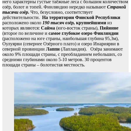
него характерны густые таёжные леса с большим количеством
озёр, болот и топей. Финляндию нередко называют
Страной
тысячи озёр.
Что, безусловно, соответствует
действительности.
На территории Финской Республики
расположено около
190 тысяч озёр,
крупнейшими
из
которых являются:
Сайма
(юго-восток страны),
Пяйянне
(второе по величине и
самое глубокое озеро Финляндии
(расположено на юге страны, наибольшая глубина 95,3м),
Оулуярви (севернее Озёрного плато) и озеро Инариярви в
северной провинции
Лаппи
(Лапландия). Озёра занимают
около 9% площади страны, с преобладанием небольших, со
средними глубинами около 5-10 метров. 30 процентов
площади страны – болотистая местность.