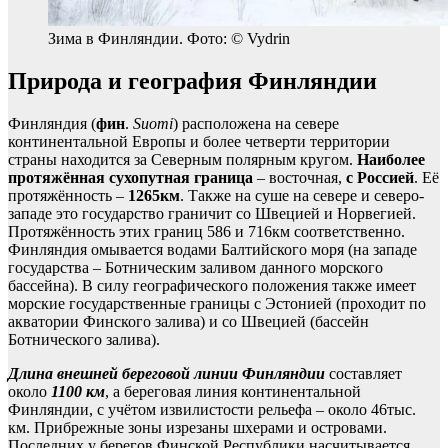
Зима в Финляндии. Фото: © Vydrin
Природа и география Финляндии
Финляндия (
фин
.
Suomi
) расположена на севере
континентальной Европы и более четверти территории
страны находится за Северным полярным кругом.
Наиболее
протяжённая сухопутная граница
– восточная,
с Россией
. Её
протяжённость –
1265км
. Также на суше на севере и северо-
западе это государство граничит со Швецией и Норвегией.
Протяжённость этих границ 586 и 716км соответственно.
Финляндия омывается водами Балтийского моря (на западе
государства – Ботническим заливом данного морского
бассейна). В силу географического положения также имеет
морские государственные границы с Эстонией (проходит по
акватории Финского залива) и со Швецией (бассейн
Ботнического залива).
Длина внешней береговой линии Финляндии
составляет
около
1100 км
, а береговая линия континентальной
Финляндии, с учётом извилистости рельефа – около 46тыс.
км. Прибрежные зоны изрезаны шхерами и островами.
Последних у берегов Финской Республики насчитывается