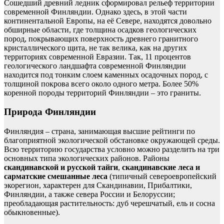
Сошедший древний ледник сформировал рельеф территории
современной Финляндии. Однако здесь, в этой части
континентальной Европы, на её Севере, находятся довольно
обширные области, где толщина осадков геологических
пород, покрывающих поверхность древнего гранитного
кристаллического щита, не так велика, как на других
территориях современной Евразии. Так, 11 процентов
геологического ландшафта современной Финляндии
находится под тонким слоем каменных осадочных пород, с
толщиной покрова всего около одного метра. Более 50%
коренной породы территорий Финляндии – это граниты.
Природа Финляндии
Финляндия – страна, занимающая высшие рейтинги по
благоприятной экологической обстановке окружающей среды.
Всю территорию государства условно можно разделить на три
основных типа экологических районов. Районы
скандинавской и русской тайги
,
скандинавские леса и
сарматские смешанные леса
(типичный североевропейский
экорегион, характерен для Скандинавии, Прибалтики,
Финляндии, а также севера России и Белоруссии;
преобладающая растительность: дуб черешчатый, ель и сосна
обыкновенные).