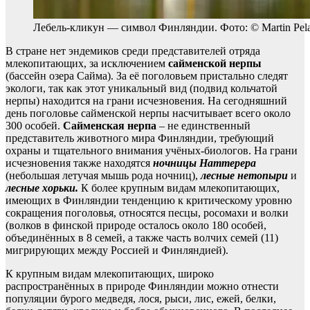
Лебель-кликун — символ Финляндии. Фото: © Martin Pel
В стране нет эндемиков среди представителей отряда
млекопитающих, за исключением
сайменской нерпы
(бассейн озера Сайма). За её поголовьем пристально следят
экологи, так как этот уникальный вид (подвид кольчатой
нерпы) находится на грани исчезновения. На сегодняшний
день поголовье сайменской нерпы насчитывает всего около
300 особей.
Сайменская нерпа
– не единственный
представитель животного мира Финляндии, требующий
охраны и тщательного внимания учёных-биологов. На грани
исчезновения также находятся
ночницы Наттерера
(небольшая летучая мышь рода ночниц),
лесные нетопыри
и
лесные хорьки.
К более крупным видам млекопитающих,
имеющих в Финляндии тенденцию к критическому уровню
сокращения поголовья, относятся песцы, росомахи и волки
(волков в финской природе осталось около 180 особей,
объединённых в 8 семей, а также часть волчих семей (11)
мигрирующих между Россией и Финляндией).
К крупным видам млекопитающих, широко
распространённых в природе Финляндии можно отнести
популяции бурого медведя, лося, рыси, лис, ежей, белки,