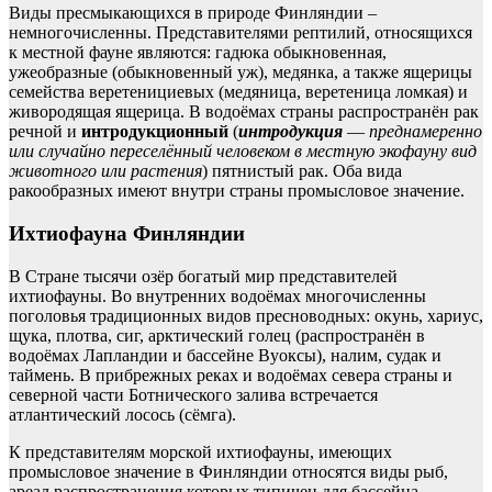
Виды пресмыкающихся в природе Финляндии –
немногочисленны. Представителями рептилий, относящихся
к местной фауне являются: гадюка обыкновенная,
ужеобразные (обыкновенный уж), медянка, а также ящерицы
семейства веретенициевых (медяница, веретеница ломкая) и
живородящая ящерица. В водоёмах страны распространён рак
речной и
интродукционный
(
интродукция
—
преднамеренно
или случайно переселённый человеком в местную экофауну вид
животного или растения
) пятнистый рак. Оба вида
ракообразных имеют внутри страны промысловое значение.
Ихтиофауна Финляндии
В Стране тысячи озёр богатый мир представителей
ихтиофауны. Во внутренних водоёмах многочисленны
поголовья традиционных видов пресноводных: окунь, хариус,
щука, плотва, сиг, арктический голец (распространён в
водоёмах Лапландии и бассейне Вуоксы), налим, судак и
таймень. В прибрежных реках и водоёмах севера страны и
северной части Ботнического залива встречается
атлантический лосось (сёмга).
К представителям морской ихтиофауны, имеющих
промысловое значение в Финляндии относятся виды рыб,
ареал распространения которых типичен для бассейна