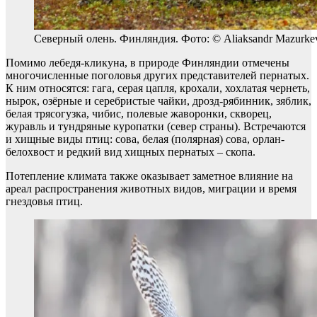
Северный олень. Финляндия. Фото: © Aliaksandr Mazurke
Помимо лебедя-кликуна, в природе Финляндии отмечены
многочисленные поголовья других представителей пернатых.
К ним относятся: гага, серая цапля, крохали, хохлатая чернеть,
нырок, озёрные и серебристые чайки, дрозд-рябинник, зяблик,
белая трясогузка, чибис, полевые жаворонки, скворец,
журавль и тундряные куропатки (север страны). Встречаются
и хищные виды птиц: сова, белая (полярная) сова, орлан-
белохвост и редкий вид хищных пернатых – скопа.
Потепление климата также оказывает заметное влияние на
ареал распространения животных видов, миграции и время
гнездовья птиц.