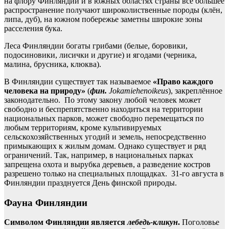
на флору Финляндии и в южных областях страны всё большее
распространение получают широколиственные породы (клён,
липа, дуб), на южном побережье заметны широкие зоны
расселения бука.
Леса Финляндии богаты грибами (белые, боровики,
подосиновики, лисички и другие) и ягодами (черника,
малина, брусника, клюква).
В Финляндии существует так называемое
«Право каждого
человека на природу»
(
фин.
Jokamiehenoikeus
), закреплённое
законодательно. По этому закону любой человек может
свободно и беспрепятственно находиться на территории
национальных парков, может свободно перемещаться по
любым территориям, кроме культивируемых
сельскохозяйственных угодий и земель, непосредственно
примыкающих к жилым домам. Однако существует и ряд
ограничений. Так, например, в национальных парках
запрещена охота и вырубка деревьев, а разведение костров
разрешено только на специальных площадках. 31-го августа в
Финляндии празднуется День финской природы.
Фауна Финляндии
Символом Финляндии является
лебедь-кликун
.
Поголовье