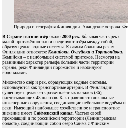
Природа и география Финляндии. Аландские острова. Фо
В Стране тысячи озёр
около
2000 рек
. Бóльшая часть рек с
малой протяжённостью и соединяют озёра между собой,
образуя целые водные системы. К самым большим рекам
Финляндии относятся:
Кемийоки, Оулуйоки и Торнионйоки.
Кемийоки – с наибольшей системой притоков. Несмотря на
равнинный характер рельефа большей части территории
страны, реки Финляндии порожисты и изобилуют
водопадами.
Множество озёр и рек, образующих водные системы,
используются как транспортные артерии. В Финляндии
существует целая сеть разветвлённых каналов (36),
насчитывающих 48 шлюзов. Как правило это локальные
инженерные сооружения, соединяющие небольшие водоёмы и
реки. Имеющий наибольшее хозяйственное и транспортное
значение имеет
Сайменский канал.
Частью своей
проходящий и по российской территории (Ленинградская
область), соединяющий собой озеро Сайма с Финским