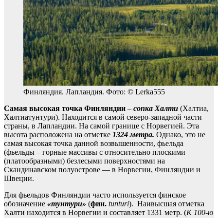
Финляндия. Лапландия. Фото: © Lerka555
Самая высокая точка Финляндии
–
сопка Халти
(Халтиа,
Халтиатунтури). Находится в самой северо-западной части
страны, в Лапландии. На самой границе с Норвегией. Эта
высота расположена на отметке
1324 метра.
Однако, это не
самая высокая точка данной возвышенности, фьельда
(фьельды – горные массивы с относительно плоскими
(платообразными) безлесыми поверхностями на
Скандинавском полуострове — в Норвегии, Финляндии и
Швеции.
Для фьельдов Финляндии часто используется финское
обозначение
«тунтури»
(
фин.
tunturi
). Наивысшая отметка
Халти находится в Норвегии и составляет 1331 метр. (
К 100-ю