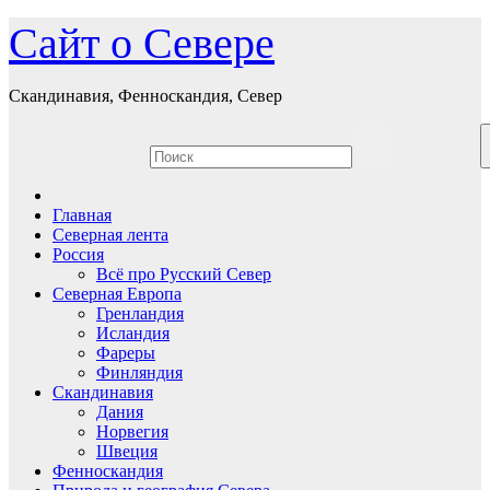
Перейти
Сайт о Севере
к
содержимому
Скандинавия, Фенноскандия, Север
Главная
Северная лента
Россия
Всё про Русский Север
Северная Европа
Гренландия
Исландия
Фареры
Финляндия
Скандинавия
Дания
Норвегия
Швеция
Фенноскандия