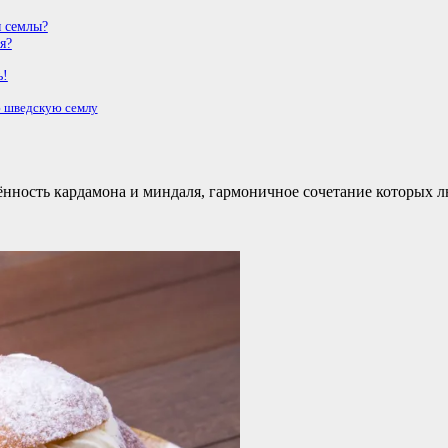
я семлы?
я?
ь!
 шведскую семлу
нность кардамона и миндаля, гармоничное сочетание которых лю