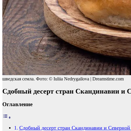
шведская семла. Фото: © Iuliia Nedrygailova | Dreamstime.com
Сдобный десерт стран Скандинавии и 
Оглавление
Сдобный десерт стран Скандинавии и Северной