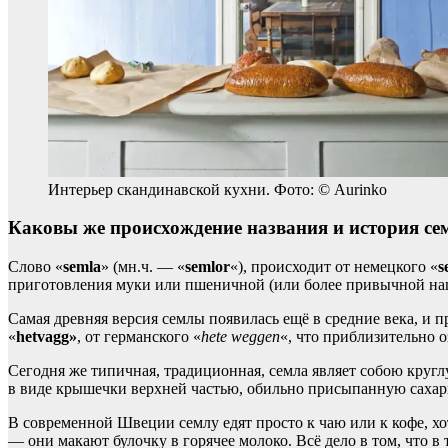
Интерьер скандинавской кухни. Фото: © Aurinko
Каковы же происхождение названия и история с
Слово «
semla
» (мн.ч. — «
semlor
«), происходит от немецкого «
s
приготовления муки или пшеничной (или более привычной на
Самая древняя версия семлы появилась ещё в средние века, и 
«
hetvagg»
, от германского «
hete weggen
«, что приблизительно 
Сегодня же типичная, традиционная, семла являет собою круг
в виде крышечки верхней частью, обильно присыпанную сахар
В современной Швеции семлу едят просто к чаю или к кофе, 
— они макают булочку в горячее молоко. Всё дело в том, что 