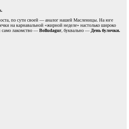
s.
поста, по сути своей — аналог нашей Масленицы. На юге
печки на карнавальной «жирной неделе» настолько широко
 и само лакомство —
Bolludagur
, буквально —
День булочки.