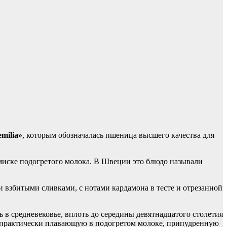
emilia»
, которым обозначалась пшеница высшего качества для
в миске подогретого молока. В Швеции это блюдо называли
 взбитыми сливками, с нотами кардамона в тесте и отрезанной
сь в средневековье, вплоть до середины девятнадцатого столетия
ке, практически плавающую в подогретом молоке, припудренную