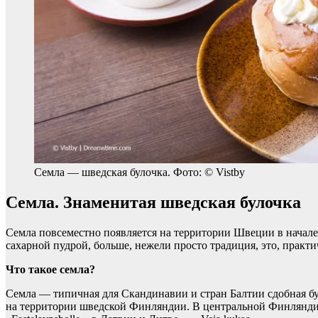
Семла — шведская булочка. Фото: © Vistby
Семла. Знаменитая шведская булочка
Семла повсеместно появляется на территории Швеции в начале
сахарной пудрой, больше, нежели просто традиция, это, практи
Что такое семла?
Семла — типичная для Скандинавии и стран Балтии сдобная б
на территории шведской Финляндии. В центральной Финляндии е