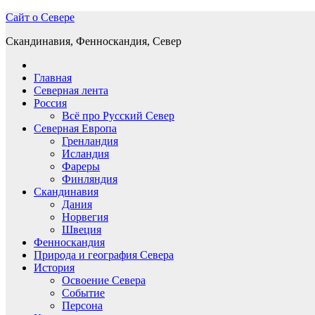
Перейти
Сайт о Севере
к
Скандинавия, Фенноскандия, Север
содержимому
Главная
Северная лента
Россия
Всё про Русский Север
Северная Европа
Гренландия
Исландия
Фареры
Финляндия
Скандинавия
Дания
Норвегия
Швеция
Фенноскандия
Природа и география Севера
История
Освоение Севера
Событие
Персона