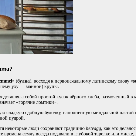
емлы?
emmel
» (
булка
), восходя к первоначальному латинскому слову
«s
шему уху — манной) крупы.
представляла собой простой кусок чёрного хлеба, размоченный 
означает «горячие ломтики».
лую сладкую сдобную булочку, наполненную миндальной пастой и
ной пудрой.
хотя некоторые люди сохраняют традицию
hetvagg
, как это делало
в те времена семлу всегда подавали в глубокой тарелке или мис