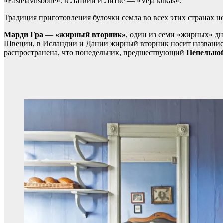
«Fastelavnsbolle». в Латвии и Литве — «Veja kukas».
Традиция приготовления булочки семла во всех этих странах н
Марди Гра
—
«жирный вторник»
, один из семи «жирных» д
Швеции, в Исландии и Дании жирный вторник носит названи
распространена, что понедельник, предшествующий
Пепельной