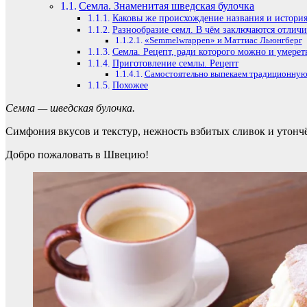
Семла. Знаменитая шведская булочка
Каковы же происхождение названия и истори
Разнообразие семл. В чём заключаются отличи
«Semmelwrappen» и Маттиас Льюнгберг
Семла. Рецепт, ради которого можно и умерет
Приготовление семлы. Рецепт
Самостоятельно выпекаем традиционную
Похожее
Семла — шведская булочка.
Симфония вкусов и текстур, нежность взбитых сливок и утончё
Добро пожаловать в Швецию!