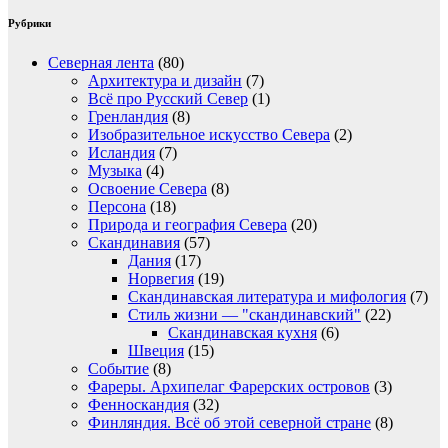
Рубрики
Северная лента
(80)
Архитектура и дизайн
(7)
Всё про Русский Север
(1)
Гренландия
(8)
Изобразительное искусство Севера
(2)
Исландия
(7)
Музыка
(4)
Освоение Севера
(8)
Персона
(18)
Природа и география Севера
(20)
Скандинавия
(57)
Дания
(17)
Норвегия
(19)
Скандинавская литература и мифология
(7)
Стиль жизни — "скандинавский"
(22)
Скандинавская кухня
(6)
Швеция
(15)
Событие
(8)
Фареры. Архипелаг Фарерских островов
(3)
Фенноскандия
(32)
Финляндия. Всё об этой северной стране
(8)