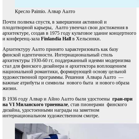
Кресло Paimio. Алвар Аалто
Почти полвека спустя, в завершении активной и
плодотворной карьеры, Аалто увенчал свои достижения в
архитектуре, создав в 1975 году культовое здание концертного
и конференц-зала
Finlandia Hall
в Хельсинки.
Архитектуру Аалто принято характеризовать как базу
финской идентичности. Интернациональный стиль
архитектуры 1930-60 гг, поддержанный идеями модернизма
стал для финского дизайнера и архитектора воплощением
национальной романтики, формирующей основу цельной
художественной программы. Решения Алвара Аалто —
важные атрибуты и символы нового быта и нового образа
жизни.
В 1936 году Алвар и Айно Аалто были удостоены
гран-при
на VI Миланского триеннале
, став пионерами финского
дизайна, удостоенными награды на заметном
интернациональном художественном смотре.