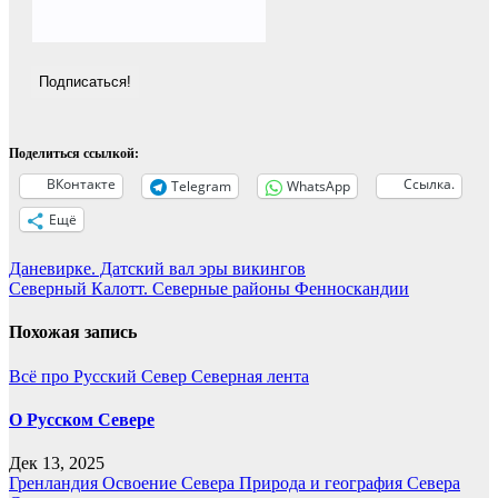
Поделиться ссылкой:
ВКонтакте
Ссылка.
Telegram
WhatsApp
Ещё
Навигация
Даневирке. Датский вал эры викингов
Северный Калотт. Северные районы Фенноскандии
по
записям
Похожая запись
Всё про Русский Север
Северная лента
О Русском Севере
Дек 13, 2025
Гренландия
Освоение Севера
Природа и география Севера