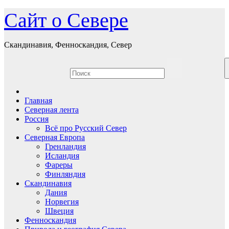
Перейти
Сайт о Севере
к
содержимому
Скандинавия, Фенноскандия, Север
Главная
Северная лента
Россия
Всё про Русский Север
Северная Европа
Гренландия
Исландия
Фареры
Финляндия
Скандинавия
Дания
Норвегия
Швеция
Фенноскандия