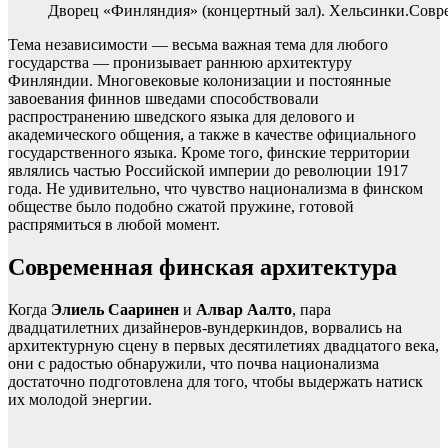
Дворец «Финляндия» (концертный зал). Хельсинки.Соврем
Тема независимости — весьма важная тема для любого
государства — пронизывает раннюю архитектуру
Финляндии. Многовековые колонизации и постоянные
завоевания финнов шведами способствовали
распространению шведского языка для делового и
академического общения, а также в качестве официального
государственного языка. Кроме того, финские территории
являлись частью Российской империи до революции 1917
года. Не удивительно, что чувство национализма в финском
обществе было подобно сжатой пружине, готовой
распрямиться в любой момент.
Современная финская архитектура
Когда
Элиель Сааринен
и
Алвар Аалто
, пара
двадцатилетних дизайнеров-вундеркиндов, ворвались на
архитектурную сцену в первых десятилетиях двадцатого века,
они с радостью обнаружили, что почва национализма
достаточно подготовлена для того, чтобы выдержать натиск
их молодой энергии.