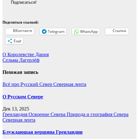
Поделиться ссылкой:
ВКонтакте
Ссылка.
Telegram
WhatsApp
Ещё
Навигация
О Королевстве Дания
Сельма Лагерлёф
по
записям
Похожая запись
Всё про Русский Север
Северная лента
О Русском Севере
Дек 13, 2025
Гренландия
Освоение Севера
Природа и география Севера
Северная лента
Блуждающая вершина Гренландии