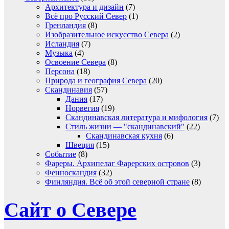
Архитектура и дизайн
(7)
Всё про Русский Север
(1)
Гренландия
(8)
Изобразительное искусство Севера
(2)
Исландия
(7)
Музыка
(4)
Освоение Севера
(8)
Персона
(18)
Природа и география Севера
(20)
Скандинавия
(57)
Дания
(17)
Норвегия
(19)
Скандинавская литература и мифология
(7)
Стиль жизни — "скандинавский"
(22)
Скандинавская кухня
(6)
Швеция
(15)
Событие
(8)
Фареры. Архипелаг Фарерских островов
(3)
Фенноскандия
(32)
Финляндия. Всё об этой северной стране
(8)
Сайт о Севере