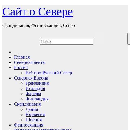
Перейти
Сайт о Севере
к
содержимому
Скандинавия, Фенноскандия, Север
Главная
Северная лента
Россия
Всё про Русский Север
Северная Европа
Гренландия
Исландия
Фареры
Финляндия
Скандинавия
Дания
Норвегия
Швеция
Фенноскандия