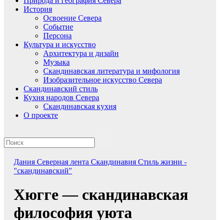
Природа и география Севера
История
Освоение Севера
Событие
Персона
Культура и искусство
Архитектура и дизайн
Музыка
Скандинавская литература и мифология
Изобразительное искусство Севера
Скандинавский стиль
Кухня народов Севера
Скандинавская кухня
О проекте
Дания
Северная лента
Скандинавия
Стиль жизни -
"скандинавский"
Хюгге — скандинавская
философия уюта