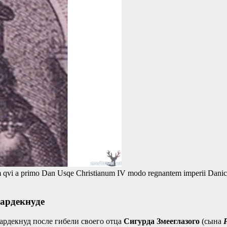
qvi a primo Dan Usqe Christianum IV modo regnantem imperii Danic
ардекнуде
Хардекнуд после гибели своего отца
Сигурда Змееглазого
(сына