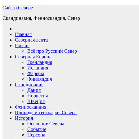
Перейти
Сайт о Севере
к
Скандинавия, Фенноскандия, Север
содержимому
Главная
Северная лента
Россия
Всё про Русский Север
Северная Европа
Гренландия
Исландия
Фареры
Финляндия
Скандинавия
Дания
Норвегия
Швеция
Фенноскандия
Природа и география Севера
История
Освоение Севера
Событие
Персона