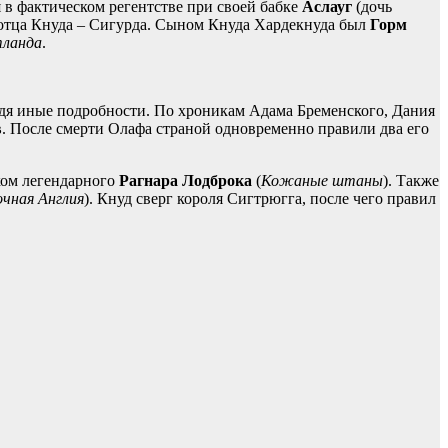
я в фактическом регентстве при своей бабке
Аслауг
(дочь
 отца Кнуда – Сигурда. Сыном Кнуда Хардекнуда был
Горм
ланда
.
одя иные подробности. По хроникам Адама Бременского, Дания
в
. После смерти Олафа страной одновременно правили два его
ком легендарного
Рагнара Лодброка
(
Кожаные штаны
). Также
чная Англия
). Кнуд сверг короля Сигтрюгга, после чего правил