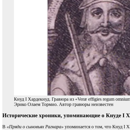
Кнуд I Хардекнуд. Гравюра из «Veræ effigies regum omnium 
Эрико Олаем Тормио. Автор гравюры неизвестен
Исторические хроники, упоминающие о Кнуде I Х
В
«Пряди о сыновьях Рагнара»
упоминается о том, что Кнуд I 