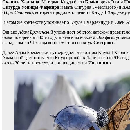
Скани
и
Халланд
. Матерью Кнуда была
Блайя
, дочь
Эллы Но
Сигурда Убийцы Фафнира
и мать Сигурда Змееглазого) и
Хел
(
Горм Старый
), который продолжил деяния Кнуда I Хардекну
В этом же контексте упоминает о Кнуде I Хардекнуде и Свен А
Однако
Адам Бременский
упоминает об этом датском правителе 
была покорена в 880-е годы шведским вождём
Олафом,
устано
сына, а около 915 года королём стал его внук
Сигтрюгг.
Далее Адам Бременский утверждает, что отцом Кнуда I Хардек
Адам сообщает о том, что Кнуд пришёл в Данию около 916 год
около 30 лет и происходил он из династии
Инглингов.