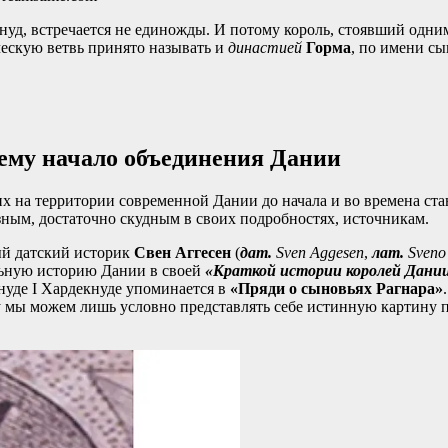
кнуд, встречается не единожды. И потому король, стоявший одн
ческую ветвь принято называть и
династией
Горма
, по имени с
ему начало объединения Дании
их на территории современной Дании до начала и во времена с
зным, достаточно скудным в своих подробностях, источникам.
й датский историк
Свен Аггесен
(
дат.
Sven Aggesen
,
лат.
Sveno 
льную историю Дании в своей
«Краткой истории королей Дани
Кнуде I Хардекнуде упоминается в
«Пряди о сыновьях Рагнара»
у мы можем лишь условно представлять себе истинную картину 