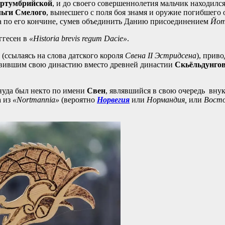
ртумбрийской
, и до своего совершеннолетия мальчик находилс
ьги Смелого
, вынесшего с поля боя знамя и оружие погибшего
да по его кончине, сумев объединить Данию присоединением
Йот
ггесен в
«Historia brevis regum Dacie»
.
(ссылаясь на слова датского короля
Свена II Эстридсена
), прив
вившим свою династию вместо древней династии
Скьёльдунго
нуда был некто по имени
Свен
, являвшийся в свою очередь вну
а из
«Nortmannia»
(вероятно
Норвегия
или
Нормандия,
или
Восто