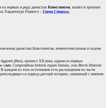
им из первых в ряду династии
Кнютлингов
, вошёл в хроники
ына Хардекнуда Первого –
Горма Старого.
тановления династии Кнютлингов, немногочисленны и подчас
Aggonis filius
), хронист XII века, одним из первых
и»
(
лат.
Compendiosa historia regum Daniae
, или
Brevis Historia
. В каждом из этих источников есть расхождения по части
происходящего в период датской истории, связанный с именем