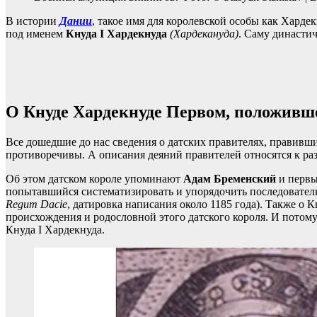
В истории
Дании
, такое имя для королевской особы как Харде
под именем
Кнуда I Хардекнуда
(Хардекануда)
. Саму династи
О Кнуде Хардекнуде Первом, положивш
Все дошедшие до нас сведения о датских правителях, правивш
противоречивы. А описания деяний правителей относятся к ра
Об этом датском короле упоминают
Адам Бременский
и первы
попытавшийся систематизировать и упорядочить последовате
Regum Dacie
, датировка написания около 1185 года). Также о 
происхождения и родословной этого датского короля. И потом
Кнуда I Хардекнуда.